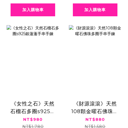
加入購物車
加入購物車
《女性之石》天然
《財源滾滾》天然
石榴石多圈s925銀
108顆金曜石佛珠多
蓮蓬手串手鍊
圈手串手鍊
NT$980
NT$880
NT$1,780
NT$1,580