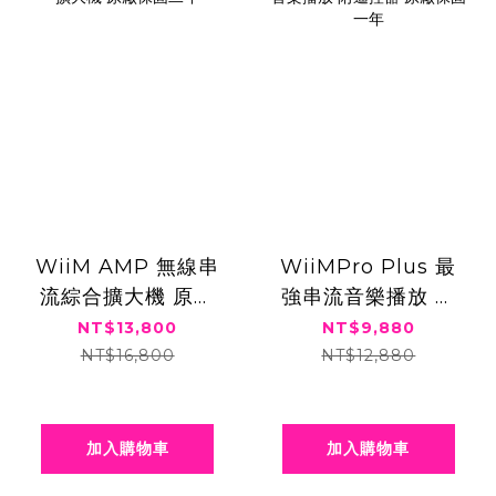
WiiM AMP 無線串
WiiMPro Plus 最
流綜合擴大機 原廠
強串流音樂播放 附
保固二年
遙控器 原廠保固一
NT$13,800
NT$9,880
年
NT$16,800
NT$12,880
加入購物車
加入購物車