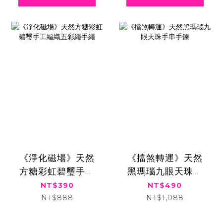
《淨化磁場》天然
《擋煞轉運》天然
方糖彩虹碧璽手工
黑瑪瑙九眼天珠手
編織五彩繩手繩
串手鍊
NT$390
NT$490
NT$888
NT$1,088