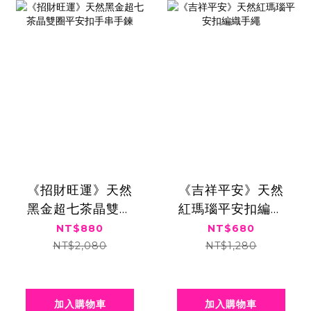
《招財旺運》天然
《吉祥平安》天然
黑金超七茶晶雙圈
紅瑪瑙平安扣編織
平安扣手串手鍊
手繩
NT$880
NT$680
NT$2,080
NT$1,280
加入購物車
加入購物車