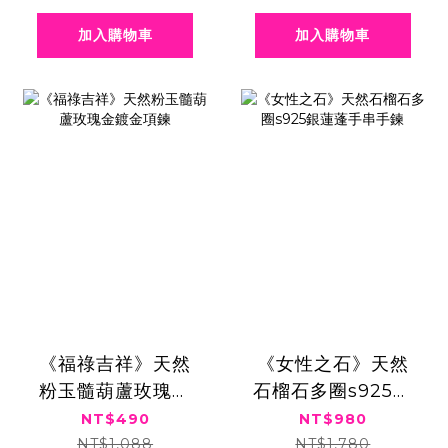
加入購物車
加入購物車
《福祿吉祥》天然
《女性之石》天然
粉玉髓葫蘆玫瑰金
石榴石多圈s925銀
鍍金項鍊
蓮蓬手串手鍊
NT$490
NT$980
NT$1,088
NT$1,780