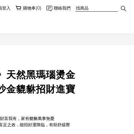
員登入
購物車(0)
聯絡我們
立即購買
》天然黑瑪瑙燙金
沙金貔貅招財進寶
手財富我有，家有貔貅萬事無憂
富足之效，能招好運降臨，有助舒緩壓