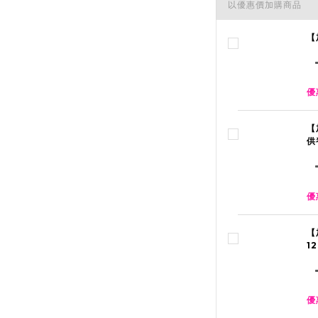
以優惠價加購商品
【
優
【
供
優
【
1
優