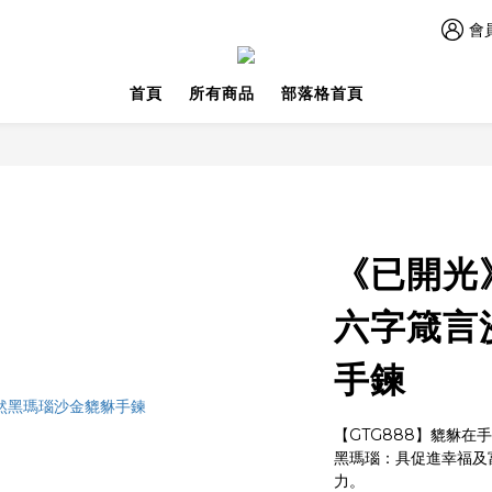
會
首頁
所有商品
部落格首頁
《已開光
六字箴言
手鍊
【GTG888】貔貅在
黑瑪瑙：具促進幸福及
力。