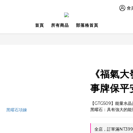
會
首頁
所有商品
部落格首頁
《福氣大
事牌保平
【GTG509】能量水
黑曜石：具有強大的能
全店，訂單滿NT39