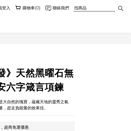
員登入
購物車(0)
聯絡我們
立即購買
發》天然黑曜石無
安六字箴言項鍊
晶是大自然的瑰寶，蘊藏天地的靈秀之氣
量，趕走負能量的效果佳。
9，超商免運優惠