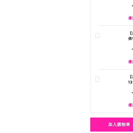
優
【
供
優
【
1
優
加入購物車