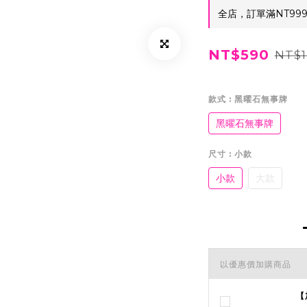
全店，訂單滿NT99
NT$590
NT$1
款式
: 黑曜石無事牌
黑曜石無事牌
尺寸
: 小款
小款
大款
以優惠價加購商品
【